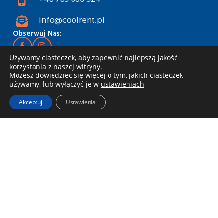
info@coolrent.pl
Obserwuj Nas:
Używamy ciasteczek, aby zapewnić najlepszą jakość
Wynajem narzędzi
korzystania z naszej witryny.
Możesz dowiedzieć się więcej o tym, jakich ciasteczek
Katalog
używamy, lub wyłączyć je w
ustawieniach
.
Rabaty i akcje
Akceptuj
Ustawienia
Jak wynająć
Dostawa i odbiór
Zasady wynajmu
Specjalna oferta dla firm
Blog
Informacje
Regulamin