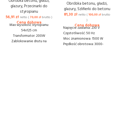
Obróbka betonu, gładzi,
Obróbka betonu, gładzi,
glazury
,
Przecinarki do
glazury
,
Szlifierki do betonu
styropianu
81,30
zł
netto (
100,00
zł
brutto
56,91
zł
netto (
70,00
zł
brutto )
)
Max wysokość styropianu:
Napięcie zasilania: 230 V
54x125 cm
Częstotliwość: 50 Hz
Transformator: 200W
Moc znamionowa: 1500 W
Zablokowanie drutu na
Prędkość obrotowa: 3000-
żądanej wysokości: tak
4000 min⁻¹
Wymiary (DxSxW): 150x65x15
Średnica tarczy: 180 mm
cm
Średnica otworu tarczy: 22.2
Dostawa lub odbiór: 40 zł
mm
netto
Gwint wrzeciona: M14
Stojak/statyw: tak
System odsysania pyłu: tak
Waga (EPTA): 3.8 kg
Dostawa lub odbiór: 20 zł
netto