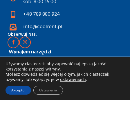
sob: 8.00-15.00
+48 789 880 924
info@coolrent.pl
Obserwuj Nas:
Wynajem narzędzi
Katalog
Używamy ciasteczek, aby zapewnić najlepszą jakość
korzystania z naszej witryny.
Rabaty i akcje
Możesz dowiedzieć się więcej o tym, jakich ciasteczek
używamy, lub wyłączyć je w
ustawieniach
.
Jak wynająć
Dostawa i odbiór
Akceptuj
Ustawienia
Zasady wynajmu
Specjalna oferta dla firm
Blog
Informacje