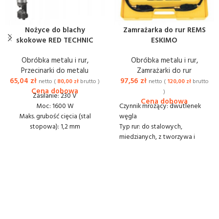
Nożyce do blachy
Zamrażarka do rur REMS
skokowe RED TECHNIC
ESKIMO
Obróbka metalu i rur
,
Obróbka metalu i rur
,
Przecinarki do metalu
Zamrażarki do rur
65,04
zł
97,56
zł
netto (
80,00
zł
brutto )
netto (
120,00
zł
brutto
)
Zasilanie: 230 V
Moc: 1600 W
Czynnik mrożący: dwutlenek
Maks. grubość cięcia (stal
węgla
stopowa): 1,2 mm
Typ rur: do stalowych,
Maks. grubość cięcia (stal
miedzianych, z tworzywa i
miękka): 1,6 mm
stabilizowanych rur
Średnica wejścia: 22 mm
Średnica rur: Ø ⅛ – 2”, Ø 10-60
Szerokość cięcia: 5 mm
mm
Skok posuwowo zwrotny: 7
Sprawność chłodzenia: - 97°C
mm
Waga: 4,23 kg
Wewnętrzny promień
Dostawa lub odbiór: 20 zł
cięcia: 45 mm
netto