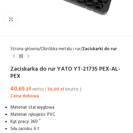
Kliknij aby powiększyć
Strona główna
Obróbka metalu i rur
Zaciskarki do rur
Zaciskarka do rur YATO YT-21735 PEX-AL-
PEX
40,65
zł
netto (
50,00
zł
brutto )
Materiał: stal węglowa
Materiał: rękojeści: PVC
Kąt pracy: 360 ˚
Siła zacisku: 6 t