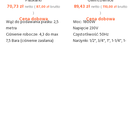
Piaskarki
Gwintownice
70,73
zł
89,43
zł
netto (
87,00
zł
brutto
netto (
110,00
zł
brutto
)
)
Wąż do podawania piasku: 2,5
Moc: 1800W
metra
Napięcie 230V
Ciśnienie robocze: 4,3 do max
Częstotliwość: 50Hz
7,5 Bara (ciśnienie zasilania)
Narzynki: 1/2", 3/4", 1", 1-1/4", 1-
Zapotrzebowanie na
1/2", 2"
powietrze: 300-700 l/min
Prędkość bez obciążenia: 28 /
Pojemnik: 38 litrów
min
Wymiary: 52x31x79 cm
Gwintowanie: 20,9 - 59,6 mm
Do pracy: z korundem,
Waga: 18kg
piaskiem, szkiełkiem, sodą i
Dostawa lub odbiór: 20 zł
kulkami o granulacji od 0,1 -
netto
1,00mm
Waga: 20 kg
Dostawa lub odbiór: 40 zł
netto