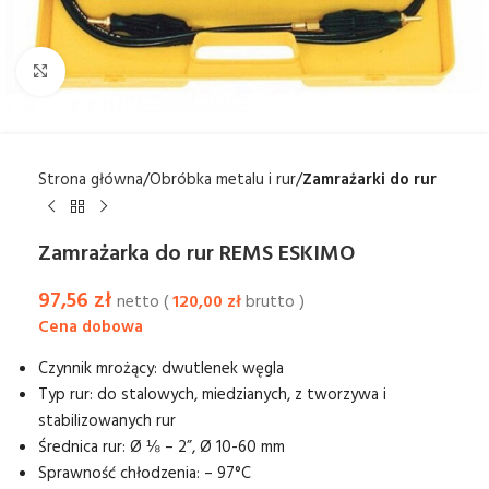
Kliknij aby powiększyć
Strona główna
Obróbka metalu i rur
Zamrażarki do rur
Zamrażarka do rur REMS ESKIMO
97,56
zł
netto (
120,00
zł
brutto )
Czynnik mrożący: dwutlenek węgla
Typ rur: do stalowych, miedzianych, z tworzywa i
stabilizowanych rur
Średnica rur: Ø ⅛ – 2”, Ø 10-60 mm
Sprawność chłodzenia: – 97°C