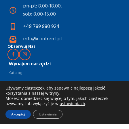
pn-pt: 8.00-18.00,
sob: 8.00-15.00
+48 789 880 924
info@coolrent.pl
Obserwuj Nas:
Wynajem narzędzi
Katalog
Rabaty i akcje
Używamy ciasteczek, aby zapewnić najlepszą jakość
Jak wynająć
korzystania z naszej witryny.
Możesz dowiedzieć się więcej o tym, jakich ciasteczek
Dostawa i odbiór
używamy, lub wyłączyć je w
ustawieniach
.
Zasady wynajmu
Akceptuj
Ustawienia
Specjalna oferta dla firm