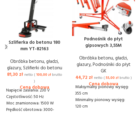
Podnośnik do płyt
Szlifierka do betonu 180
gipsowych 3,55M
mm YT-82163
Obróbka betonu, gładzi,
Obróbka betonu, gładzi,
glazury
,
Podnośniki do płyt
glazury
,
Szlifierki do betonu
GK
81,30
zł
netto (
100,00
zł
brutto
44,72
zł
netto (
55,00
zł
brutto )
)
Maksymalny pionowy wysięg:
Napięcie zasilania: 230 V
355 cm
Częstotliwość: 50 Hz
Minimalny pionowy wysięg:
Moc znamionowa: 1500 W
120 cm
Prędkość obrotowa: 3000-
Wymiar stelażu roboczego
4000 min⁻¹
min.: 90 x 140cm
Średnica tarczy: 180 mm
Wymiar stelażu roboczego
Średnica otworu tarczy: 22.2
maks.: 90 x 300 cm
mm