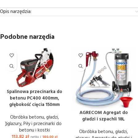
Opis narzędzia:
Podobne narzędia
Spalinowa przecinarka do
betonu PC400 400mm,
głębokość cięcia 150mm
AGRECOM Agregat do
Obróbka betonu, gładzi,
gładzi i szpachli 18L
glazury
,
Piły i przecinarki do
betonu i kostki
Obróbka betonu, gładzi,
113,82
zł
netto (
140,00
zł