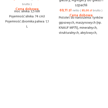
glazury
,
Agregaty do gładzi i
brutto )
szpachli
69,11
zł
netto (
85,00
zł
brutto )
moc silnika: 3,5 kW
Pojemność silnika: 74 cm3
Pistolet do nanoszenia: tynków
Pojemność zbiornika paliwa: 1,1
gipsowych, maszynowych (np.
L
KNAUF MP75), mineralnych,
Prędkość obr. na biegu
strukturalnych, akrylowych,
jałowym: 4800 min⁻¹
silikonowych tzw. "baranków",
Średnica tarczy: 400 mm
klejów na docieplenia, gładzi
głębokość cięcia: 150 mm
gipsowych, tapet
Średnica otworu tarczy: 25,4
natryskowych, zabezpieczeń
mm
ognioodpornych
Waga: 10,2 kg
Zbiornik: 18L (mieści 30 kg
Wymiary (DxSxW):
masy)
470х220х270 mm
Komplet dysz: 4,6,8 mm
Dostawa lub odbiór: 20 zł
Ciśnienie robocze: 4,9 bar
netto
Regulacji ciśnienia: tak
Kaucja 500 zł
Węż zbrojony 25mm: 5 m
Węż zbrojony do podłączania
powietrza w pistoletach: 5 m
Dostawa lub odbiór: 40 zł