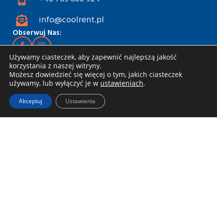
info@coolrent.pl
Obserwuj Nas:
Używamy ciasteczek, aby zapewnić najlepszą jakość
Wynajem narzędzi
korzystania z naszej witryny.
Możesz dowiedzieć się więcej o tym, jakich ciasteczek
Katalog
używamy, lub wyłączyć je w
ustawieniach
.
Rabaty i akcje
Akceptuj
Ustawienia
Jak wynająć
Dostawa i odbiór
Zasady wynajmu
Specjalna oferta dla firm
Blog
Informacje
Regulamin